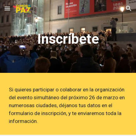
Skip to main content
Skip to navigation
Inscríbete
S
i quieres participar o colaborar en la org
anización
d
el evento simultáneo del próximo 2
6
de marzo en
numerosas ciudades, déjanos tus datos en el
formulario de inscripción, y te enviaremos toda la
información
.